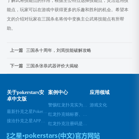
了解武将技能点的作用，根据主公特点选择技能点，灵活运用技
能点，玩家可以在游戏中获得更多的乐趣和胜利的机会。希望本
文的介绍对玩家在三国杀名将传中变换主公武将技能点有所帮
助。
上一篇
三国杀十周年，刘焉技能破解攻略
下一篇
三国杀张恭武器评价大揭秘
关于pokerstars安
案例中心
应用领域
卓中文版
警惕红龙扑克实为赌博陷阱，已遭警方重拳打击
游戏文化
最新扑克之星PokerStars下载地址
红龙扑克锦标赛、红龙扑克锦标赛怎么玩
接洽扑克之星APP下载网址
红龙扑克注册码是多少